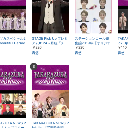
ヅカスペシャル2
STAGE Pick Up プレミ
ステーションコール総
TAKA
eautiful Harmo
アム#124～月組『チ
集編2019年【オリジナ
ick 
￥220
￥220
￥110
（’19年・梅田芸術
ェ・ゲバラ』より～
ル編集版】
ター・
演『チ
轟悠
轟悠
轟悠
撃レポ
8月よ
8
AZUKA NEWS P
TAKARAZUKA NEWS P
Up 「トップスター
ick Up 「宝塚歌劇団