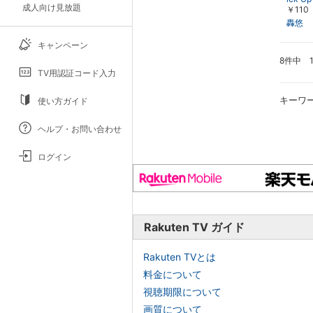
成人向け見放題
￥110
新春挨
月 お
轟悠
り～
キャンペーン
8件中 
TV用認証コード入力
キーワ
使い方ガイド
ヘルプ・お問い合わせ
ログイン
Rakuten TV ガイド
Rakuten TVとは
料金について
視聴期限について
画質について