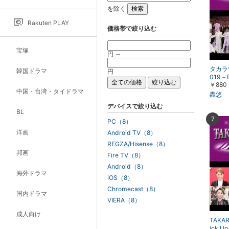
を除く
Rakuten PLAY
価格帯で絞り込む
宝塚
円 ～
タカラ
韓国ドラマ
円
019－B
￥880
ny－
中国・台湾・タイドラマ
劇場）
轟悠
デバイスで絞り込む
BL
7
PC（8）
洋画
Android TV（8）
REGZA/Hisense（8）
邦画
Fire TV（8）
Android（8）
海外ドラマ
iOS（8）
Chromecast（8）
国内ドラマ
VIERA（8）
成人向け
TAKAR
ick 