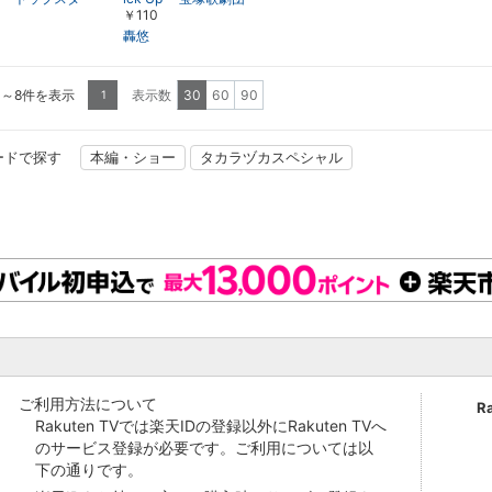
￥110
拶」～2019年1
「拝賀式」／宝塚大劇
正月スペシャル!よ
場2019年新春鏡開き」
轟悠
～2019年1月 お正月ス
ペシャル!より～
1～8件を表示
表示数
30
60
90
1
ードで探す
本編・ショー
タカラヅカスペシャル
ご利用方法について
R
Rakuten TVでは楽天IDの登録以外にRakuten TVへ
のサービス登録が必要です。ご利用については以
下の通りです。