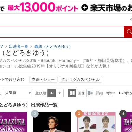
V
>
出演者一覧
>
轟悠（とどろきゆう）
（とどろきゆう）
カスペシャル2019－Beautiful Harmony－（’19年・梅田芸術劇場）
ョンコール総集編2019年【オリジナル編集版】などが人気！
ードで絞り込む
本編・ショー
タカラヅカスペシャル
え
並び順
画像
詳細
8件中 1～8件
昇順
降順
一覧
詳細
とどろきゆう） 出演作品一覧
表示
表示
2
3
4