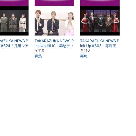
楽天チケット
エンタメニュース
推し楽
RAZUKA NEWS P
TAKARAZUKA NEWS P
TAKARAZUKA NEWS P
Up #624「月組シア
ick Up #610「轟悠ディ
ick Up #603「専科宝
￥110
￥110
ドラマシティ公
ナーショー『Yu 35,A n
塚バウホール公演『パ
ェ・ゲバラ』突
ew world』稽古場レポ
パ・アイ・ラブ・ユ
轟悠
轟悠
ート」～2019年
ート」～2019年4月よ
ー』突撃レポート」～2
り～
り～
019年2月より～