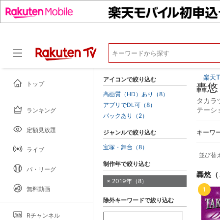
楽天T
アイコンで絞り込む
トップ
轟悠
高画質（HD）あり（8）
タカラヅ
アプリでDL可（8）
テーシ
ランキング
ドラマ
パックあり（2）
定額見放題
ジャンルで絞り込む
キーワ
宝塚・舞台（8）
ライブ
並び替
制作年で絞り込む
パ・リーグ
轟悠（
2019年（8）
無料動画
1
除外キーワードで絞り込む
Rチャンネル