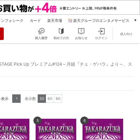
インフォシーク
カード
楽天市場
楽天グループのエンタメサービス
動画配信
成人向け
楽天TV
購入履歴
初めての方
お知らせ
ログイン
本/ゲーム/CD/DVD
楽天ブックス
電子書籍
、STAGE Pick Up プレミアム#124～月組『チェ・ゲバラ』より～、ス
楽天Kobo
雑誌読み放題
楽天マガジン
音楽配信
楽天ミュージック
を表示
表示数
30
60
90
1
動画配信ガイド
Rakuten PLAY
無料テレビ
5
6
Rチャンネル
チケット