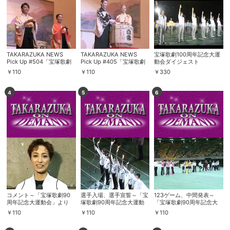
TAKARAZUKA NEWS
TAKARAZUKA NEWS
宝塚歌劇100周年記念大運
Pick Up #504「宝塚歌劇
Pick Up #405「宝塚歌劇
動会ダイジェスト
団「拝賀式」／宝塚大劇場
団「拝賀式」／宝塚大劇場
￥
110
￥
110
￥
330
2017年新春鏡開き」～
2015年新春鏡開き」～
2017年1月 お正月スペシャ
2015年1月 お正月スペシャ
ルより～
ルより～
4
5
6
コメント～「宝塚歌劇90
選手入場、選手宣誓～「宝
123ゲーム、中間発表～
周年記念大運動会」より
塚歌劇90周年記念大運動
「宝塚歌劇90周年記念大
会」より
運動会」より
￥
110
￥
110
￥
110