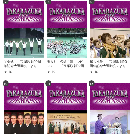
7
8
9
閉会式～「宝塚歌劇90周
玉入れ、各組主演コンビコ
稽古風景～「宝塚歌劇90
年記念大運動会」より
メント～「宝塚歌劇90周
周年記念大運動会」より
年記念大運動会」より
￥
110
￥
110
￥
110
10
11
12