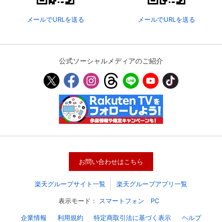
メールでURLを送る
メールでURLを送る
購入明細
４ヵ月分の購入明細の確認が可能です。
公式ソーシャルメディアのご紹介
現在獲得済みのお得なクーポンを確認でき
Myクーポン
ます。
レンタル、購入、定額見放題の購入履歴の
購入履歴
確認が可能です。こちらから視聴いただく
と便利です。
お気に入りに登録した作品を確認できま
お気に入り
す。お気に入りに追加した作品の削除も可
能です。
お問い合わせはこちら
サイト内の閲覧履歴を確認できます。履歴
閲覧履歴
の削除も可能です。
楽天グループサイト一覧
楽天グループアプリ一覧
サイト内で表示される作品の表示制限が可
表示モード：
スマートフォン
PC
視聴年齢制限
能です。5段階の年齢区分から選択できま
す。
企業情報
利用規約
特定商取引法に基づく表示
ヘルプ