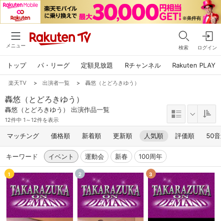
メニュー
検索
ログイン
トップ
パ・リーグ
定額見放題
Rチャンネル
Rakuten PLAY
楽天TV
>
出演者一覧
>
轟悠（とどろきゆう）
轟悠（とどろきゆう）
轟悠（とどろきゆう） 出演作品一覧
12件中 1～12件を表示
マッチング
価格順
新着順
更新順
人気順
評価順
50
キーワード
イベント
運動会
新春
100周年
1
2
3