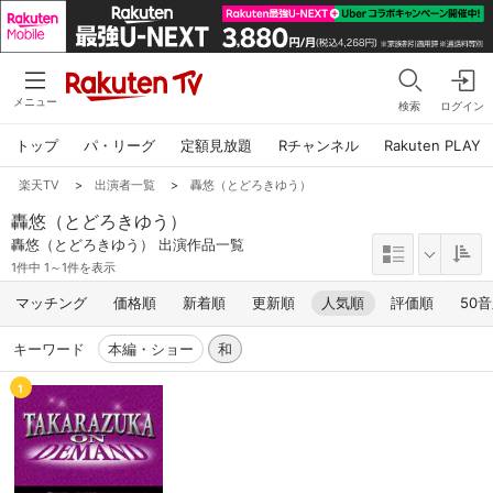
メニュー
検索
ログイン
トップ
パ・リーグ
定額見放題
Rチャンネル
Rakuten PLAY
楽天TV
>
出演者一覧
>
轟悠（とどろきゆう）
轟悠（とどろきゆう）
轟悠（とどろきゆう） 出演作品一覧
1件中 1～1件を表示
マッチング
価格順
新着順
更新順
人気順
評価順
50
キーワード
本編・ショー
和
1