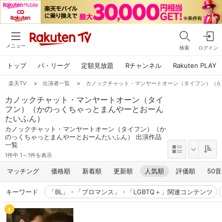
メニュー
検索
ログイン
トップ
パ・リーグ
定額見放題
Rチャンネル
Rakuten PLAY
楽天TV
>
出演者一覧
>
カノックチャット・マンヤートオーン（タイフン）（
カノックチャット・マンヤートオーン（タイ
フン）（かのっくちゃっとまんやーとおーん
たいふん）
カノックチャット・マンヤートオーン（タイフン）（か
のっくちゃっとまんやーとおーんたいふん） 出演作品
一覧
1件中 1～1件を表示
マッチング
価格順
新着順
更新順
人気順
評価順
50
キーワード
「BL」・「ブロマンス」・「LGBTQ＋」関連コンテンツ
1