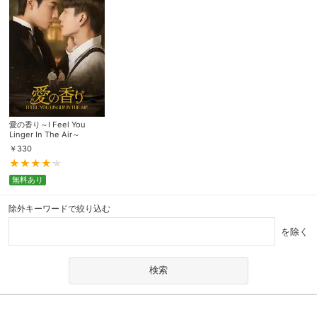
愛の香り～I Feel You
Linger In The Air～
￥
330
無料あり
除外キーワードで絞り込む
を除く