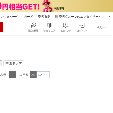
インフォシーク
カード
楽天市場
楽天グループのエンタメサービス
動画配信
成人向け
楽天TV
購入履歴
初めての方
お知らせ
ログイン
本/ゲーム/CD/DVD
楽天ブックス
電子書籍
楽天Kobo
雑誌読み放題
中国ドラマ
楽天マガジン
音楽配信
を表示
表示数
30
60
90
1
楽天ミュージック
動画配信ガイド
Rakuten PLAY
無料テレビ
Rチャンネル
チケット