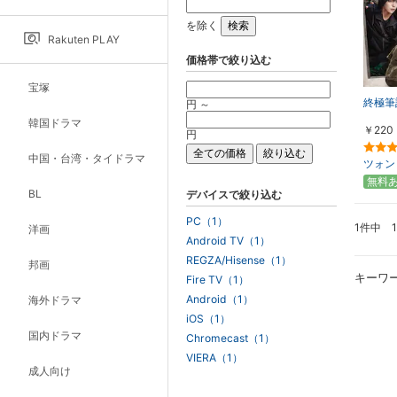
を除く
Rakuten PLAY
価格帯で絞り込む
宝塚
終極筆
円 ～
韓国ドラマ
￥220
円
中国・台湾・タイドラマ
ツォン
無料
BL
デバイスで絞り込む
PC（1）
1件中 
洋画
Android TV（1）
REGZA/Hisense（1）
邦画
キーワ
Fire TV（1）
Android（1）
海外ドラマ
iOS（1）
国内ドラマ
Chromecast（1）
VIERA（1）
成人向け