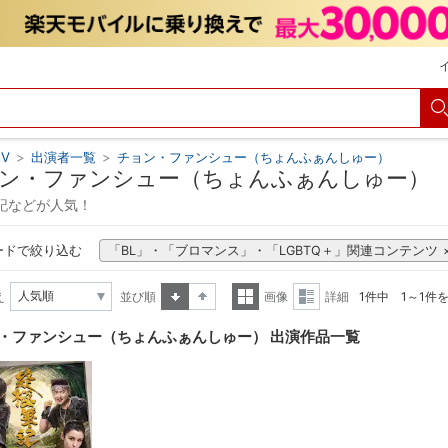
V
>
出演者一覧
>
チョン・ファンシュー（ちょんふぁんしゅー）
ン・ファンシュー（ちょんふぁんしゅー）
記などが人気！
ードで絞り込む
「BL」・「ブロマンス」・「LGBTQ＋」関連コンテンツ
え
並び順
画像
詳細
1件中 1～1件
昇順
降順
一覧
詳細
・ファンシュー（ちょんふぁんしゅー） 出演作品一覧
表示
表示