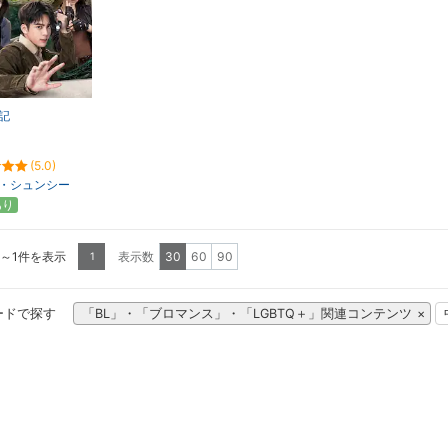
記
(5.0)
・シュンシー
あり
1～1件を表示
表示数
30
60
90
1
ードで探す
「BL」・「ブロマンス」・「LGBTQ＋」関連コンテンツ