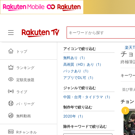
楽天T
アイコンで絞り込む
トップ
チョ
無料あり（1）
終極筆
高画質（HD）あり（1）
ランキング
ドラマ
パックあり（1）
キーワ
アプリでDL可（1）
定額見放題
ジャンルで絞り込む
並び替
ライブ
中国・台湾・タイドラマ（1）
チョン
パ・リーグ
制作年で絞り込む
1
無料動画
2020年（1）
除外キーワードで絞り込む
Rチャンネル