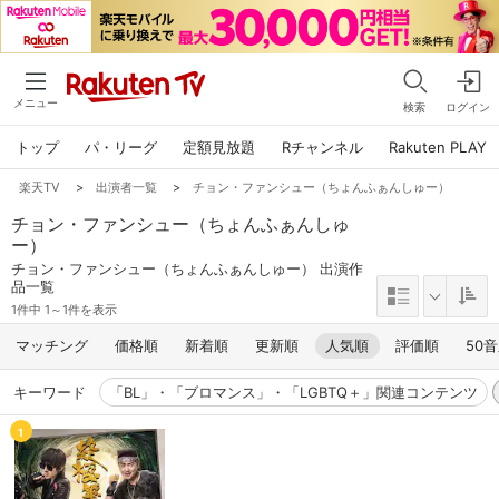
メニュー
検索
ログイン
トップ
パ・リーグ
定額見放題
Rチャンネル
Rakuten PLAY
楽天TV
>
出演者一覧
>
チョン・ファンシュー（ちょんふぁんしゅー）
チョン・ファンシュー（ちょんふぁんしゅ
ー）
チョン・ファンシュー（ちょんふぁんしゅー） 出演作
品一覧
1件中 1～1件を表示
マッチング
価格順
新着順
更新順
人気順
評価順
50
キーワード
「BL」・「ブロマンス」・「LGBTQ＋」関連コンテンツ
1