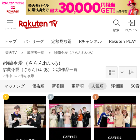
メニュー
検索
ログイン
トップ
パ・リーグ
定額見放題
Rチャンネル
Rakuten PLAY
楽天TV
>
出演者一覧
>
紗蘭令愛（さらんれいあ）
紗蘭令愛（さらんれいあ）
紗蘭令愛（さらんれいあ） 出演作品一覧
3件中 1～3件を表示
マッチング
価格順
新着順
更新順
人気順
評価順
50
1
2
3