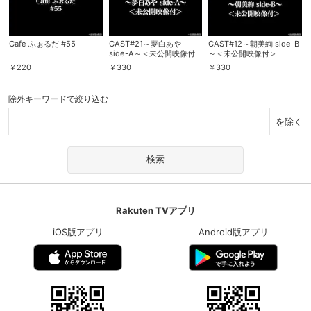
Cafe ふぉるだ #55
CAST#21～夢白あや
CAST#12～朝美絢 side-B
side-A～＜未公開映像付
～＜未公開映像付＞
＞
￥
220
￥
330
￥
330
除外キーワードで絞り込む
を除く
Rakuten TVアプリ
iOS版アプリ
Android版アプリ