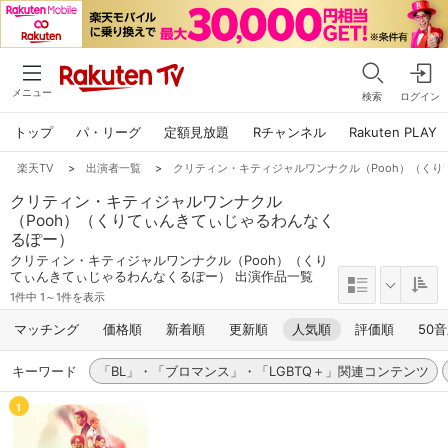
メニュー
検索
ログイン
トップ
パ・リーグ
定額見放題
Rチャンネル
Rakuten PLAY
楽天TV
>
出演者一覧
>
クリティン・キティジャルワンナクル（Pooh）（く
クリティン・キティジャルワンナクル
（Pooh）（くりてぃんきてぃじゃるわんなく
るぽー）
クリティン・キティジャルワンナクル（Pooh）（くり
てぃんきてぃじゃるわんなくるぽー） 出演作品一覧
1件中 1～1件を表示
マッチング
価格順
新着順
更新順
人気順
評価順
50
キーワード
「BL」・「ブロマンス」・「LGBTQ＋」関連コンテンツ
1