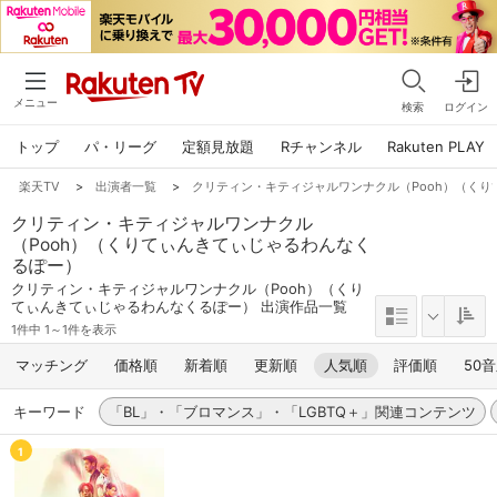
メニュー
検索
ログイン
トップ
パ・リーグ
定額見放題
Rチャンネル
Rakuten PLAY
楽天TV
>
出演者一覧
>
クリティン・キティジャルワンナクル（Pooh）（く
クリティン・キティジャルワンナクル
（Pooh）（くりてぃんきてぃじゃるわんなく
るぽー）
クリティン・キティジャルワンナクル（Pooh）（くり
てぃんきてぃじゃるわんなくるぽー） 出演作品一覧
1件中 1～1件を表示
マッチング
価格順
新着順
更新順
人気順
評価順
50
キーワード
「BL」・「ブロマンス」・「LGBTQ＋」関連コンテンツ
1