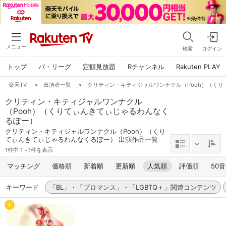
メニュー
検索
ログイン
トップ
パ・リーグ
定額見放題
Rチャンネル
Rakuten PLAY
楽天TV
>
出演者一覧
>
クリティン・キティジャルワンナクル（Pooh）（く
クリティン・キティジャルワンナクル
（Pooh）（くりてぃんきてぃじゃるわんなく
るぽー）
クリティン・キティジャルワンナクル（Pooh）（くり
てぃんきてぃじゃるわんなくるぽー） 出演作品一覧
1件中 1～1件を表示
マッチング
価格順
新着順
更新順
人気順
評価順
50
キーワード
「BL」・「ブロマンス」・「LGBTQ＋」関連コンテンツ
1