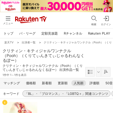
メニュー
検索
ログイン
トップ
パ・リーグ
定額見放題
Rチャンネル
Rakuten PLAY
楽天TV
>
出演者一覧
>
クリティン・キティジャルワンナクル（Pooh）（く
クリティン・キティジャルワンナクル
（Pooh）（くりてぃんきてぃじゃるわんなく
るぽー）
クリティン・キティジャルワンナクル（Pooh）（くり
てぃんきてぃじゃるわんなくるぽー） 出演作品一覧
1件中 1～1件を表示
マッチング
価格順
新着順
更新順
人気順
評価順
50
キーワード
「BL」・「ブロマンス」・「LGBTQ＋」関連コンテンツ
1