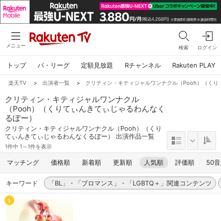
メニュー
検索
ログイン
トップ
パ・リーグ
定額見放題
Rチャンネル
Rakuten PLAY
楽天TV
>
出演者一覧
>
クリティン・キティジャルワンナクル（Pooh）（く
クリティン・キティジャルワンナクル
（Pooh）（くりてぃんきてぃじゃるわんなく
るぽー）
クリティン・キティジャルワンナクル（Pooh）（くり
てぃんきてぃじゃるわんなくるぽー） 出演作品一覧
1件中 1～1件を表示
マッチング
価格順
新着順
更新順
人気順
評価順
50
キーワード
「BL」・「ブロマンス」・「LGBTQ＋」関連コンテンツ
1