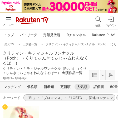
メニュー
検索
ログイン
トップ
パ・リーグ
定額見放題
Rチャンネル
Rakuten PLAY
楽天TV
>
出演者一覧
>
クリティン・キティジャルワンナクル（Pooh）（く
クリティン・キティジャルワンナクル
（Pooh）（くりてぃんきてぃじゃるわんなく
るぽー）
クリティン・キティジャルワンナクル（Pooh）（くり
てぃんきてぃじゃるわんなくるぽー） 出演作品一覧
1件中 1～1件を表示
マッチング
価格順
新着順
更新順
人気順
評価順
50
キーワード
「BL」・「ブロマンス」・「LGBTQ＋」関連コンテンツ
1