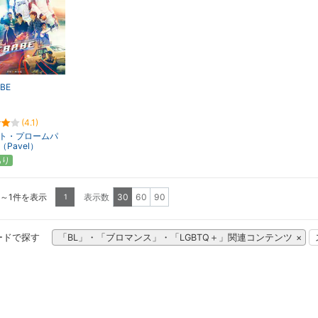
ABE
(4.1)
ト・プロームパ
Pavel）
あり
1～1件を表示
表示数
30
60
90
1
ードで探す
「BL」・「ブロマンス」・「LGBTQ＋」関連コンテンツ