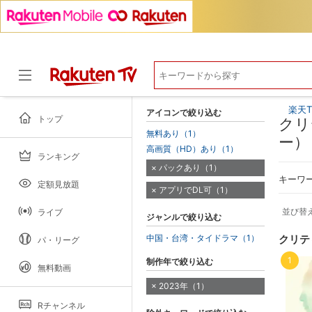
楽天T
アイコンで絞り込む
トップ
クリ
無料あり（1）
ー）
高画質（HD）あり（1）
ランキング
ドラマ
パックあり（1）
キーワ
定額見放題
アプリでDL可（1）
並び替
ライブ
ジャンルで絞り込む
中国・台湾・タイドラマ（1）
クリテ
パ・リーグ
1
制作年で絞り込む
無料動画
2023年（1）
Rチャンネル