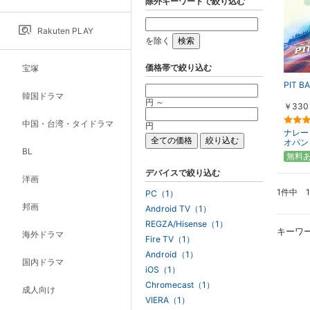
除外キーワードで絞り込む
Rakuten PLAY
を除く
価格帯で絞り込む
宝塚
PIT B
韓国ドラマ
円 ～
￥330
中国・台湾・タイドラマ
円
ナレー
オパン（
BL
無料
デバイスで絞り込む
洋画
1件中 
PC（1）
邦画
Android TV（1）
REGZA/Hisense（1）
キーワ
海外ドラマ
Fire TV（1）
Android（1）
国内ドラマ
iOS（1）
Chromecast（1）
成人向け
VIERA（1）