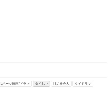
楽天チケット
エンタメニュース
推し楽
スポーツ映画/ドラマ
タイBL
[BL]社会人
タイドラマ