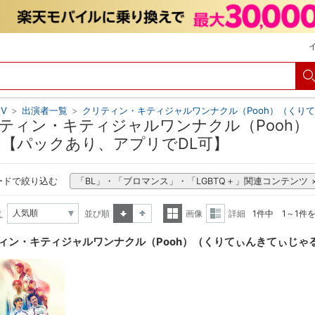
V
>
出演者一覧
>
クリティン・キティジャルワンナクル（Pooh）（くり
ティン・キティジャルワンナクル（Pooh
 【パックあり、アプリでDL可】
ードで絞り込む
「BL」・「ブロマンス」・「LGBTQ＋」関連コンテンツ
え
並び順
画像
詳細
1件中 1～1件
昇順
降順
一覧
詳細
ィン・キティジャルワンナクル（Pooh）（くりてぃんきてぃじゃ
表示
表示