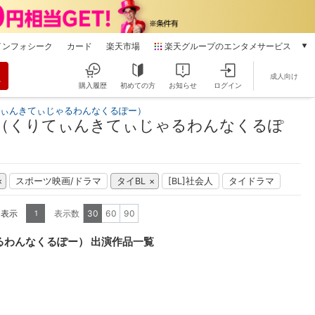
インフォシーク
カード
楽天市場
楽天グループのエンタメサービス
動画配信
成人向け
楽天TV
購入履歴
初めての方
お知らせ
ログイン
本/ゲーム/CD/DVD
てぃんきてぃじゃるわんなくるぽー）
楽天ブックス
）（くりてぃんきてぃじゃるわんなくるぽ
電子書籍
楽天Kobo
雑誌読み放題
スポーツ映画/ドラマ
タイBL
[BL]社会人
タイドラマ
楽天マガジン
音楽配信
を表示
表示数
30
60
90
1
楽天ミュージック
動画配信ガイド
るわんなくるぽー） 出演作品一覧
Rakuten PLAY
無料テレビ
Rチャンネル
チケット