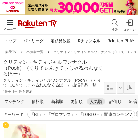
メニュー
検索
ログイン
トップ
パ・リーグ
定額見放題
Rチャンネル
Rakuten PLAY
楽天TV
>
出演者一覧
>
クリティン・キティジャルワンナクル（Pooh）（く
クリティン・キティジャルワンナクル
（Pooh）（くりてぃんきてぃじゃるわんなく
るぽー）
クリティン・キティジャルワンナクル（Pooh）（くり
てぃんきてぃじゃるわんなくるぽー） 出演作品一覧
1件中 1～1件を表示
マッチング
価格順
新着順
更新順
人気順
評価順
50
キーワード
「BL」・「ブロマンス」・「LGBTQ＋」関連コンテンツ
1