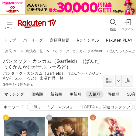
メニュー
検索
ログイン
トップ
パ・リーグ
定額見放題
Rチャンネル
Rakuten PLAY
楽天TV
>
出演者一覧
>
パンタック・カンカム（Garfield）（ぱんたっくかん
パンタック・カンカム（Garfield）（ぱんた
っくかんかむがーふぃーるど）
パンタック・カンカム（Garfield）（ぱんたっくかんか
むがーふぃーるど） 出演作品一覧
3件中 1～3件を表示
マッチング
価格順
新着順
更新順
人気順
評価順
50
キーワード
「BL」・「ブロマンス」・「LGBTQ＋」関連コンテンツ
1
2
3