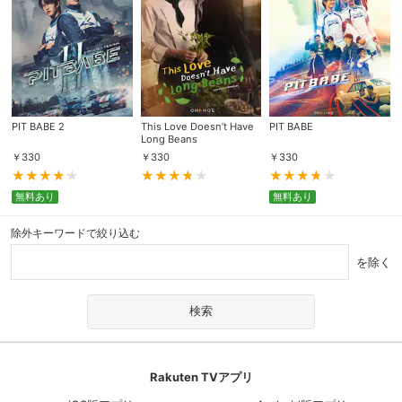
PIT BABE 2
This Love Doesn’t Have
PIT BABE
Long Beans
￥
330
￥
330
￥
330
無料あり
無料あり
除外キーワードで絞り込む
を除く
Rakuten TVアプリ