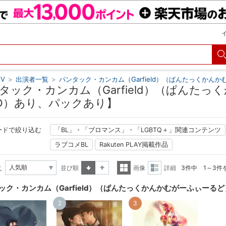
V
>
出演者一覧
>
パンタック・カンカム（Garfield）（ぱんたっくかん
タック・カンカム（Garfield）（ぱんた
D）あり、パックあり】
ードで絞り込む
「BL」・「ブロマンス」・「LGBTQ＋」関連コンテンツ
ラブコメBL
Rakuten PLAY掲載作品
え
並び順
画像
詳細
3件中 1～3件
昇順
降順
一覧
詳細
ック・カンカム（Garfield）（ぱんたっくかんかむがーふぃーるど
表示
表示
2
3