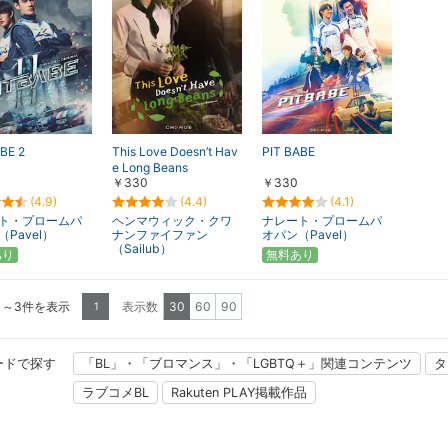
BE 2
This Love Doesn’t Hav
PIT BABE
e Long Beans
￥330
￥330
(4.9)
(4.4)
(4.1)
ト・プロームパ
ヘンマウィック・クワ
ナレート・プロームパ
Pavel）
ナンファイファン
オパン（Pavel）
（Sailub）
あり
無料あり
1～3件を表示
表示数
30
60
90
1
ードで探す
「BL」・「ブロマンス」・「LGBTQ＋」関連コンテンツ
タ
ラブコメBL
Rakuten PLAY掲載作品