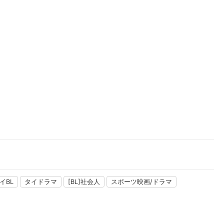
楽天チケット
エンタメニュース
推し楽
イBL
タイドラマ
[BL]社会人
スポーツ映画/ドラマ