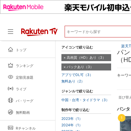
楽天T
アイコンで絞り込む
トップ
パン
高画質（HD）あり（3）
（H
ランキング
パックあり（3）
ドラマ
アプリでDL可（3）
キーワ
定額見放題
無料あり（2）
ライブ
ジャンルで絞り込む
並び替
中国・台湾・タイドラマ（3）
パ・リーグ
パンタ
制作年で絞り込む
無料動画
1
2023年（1）
2024年（1）
Rチャンネル