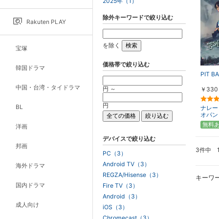
2025年（1）
除外キーワードで絞り込む
Rakuten PLAY
を除く
宝塚
価格帯で絞り込む
韓国ドラマ
PIT BA
中国・台湾・タイドラマ
円 ～
￥330
円
BL
ナレー
オパン（
無料
洋画
デバイスで絞り込む
邦画
3件中 
PC（3）
Android TV（3）
海外ドラマ
REGZA/Hisense（3）
キーワ
国内ドラマ
Fire TV（3）
Android（3）
成人向け
iOS（3）
Chromecast（3）