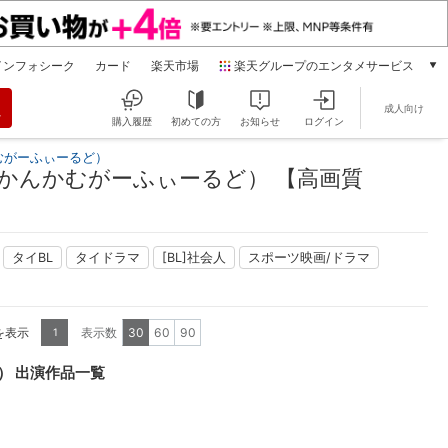
インフォシーク
カード
楽天市場
楽天グループのエンタメサービス
動画配信
成人向け
楽天TV
購入履歴
初めての方
お知らせ
ログイン
本/ゲーム/CD/DVD
かむがーふぃーるど）
楽天ブックス
っくかんかむがーふぃーるど） 【高画質
電子書籍
楽天Kobo
雑誌読み放題
タイBL
タイドラマ
[BL]社会人
スポーツ映画/ドラマ
楽天マガジン
音楽配信
楽天ミュージック
を表示
表示数
30
60
90
1
動画配信ガイド
Rakuten PLAY
） 出演作品一覧
無料テレビ
Rチャンネル
チケット