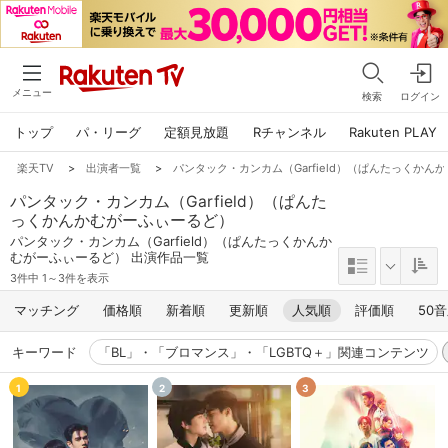
メニュー
検索
ログイン
トップ
パ・リーグ
定額見放題
Rチャンネル
Rakuten PLAY
楽天TV
>
出演者一覧
>
パンタック・カンカム（Garfield）（ぱんたっくかん
パンタック・カンカム（Garfield）（ぱんた
っくかんかむがーふぃーるど）
パンタック・カンカム（Garfield）（ぱんたっくかんか
むがーふぃーるど） 出演作品一覧
3件中 1～3件を表示
マッチング
価格順
新着順
更新順
人気順
評価順
50
キーワード
「BL」・「ブロマンス」・「LGBTQ＋」関連コンテンツ
1
2
3