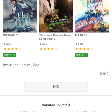
PIT BABE 2
This Love Doesn’t Have
PIT BABE
Long Beans
￥
330
￥
330
￥
330
無料あり
無料あり
除外キーワードで絞り込む
を除く
Rakuten TVアプリ