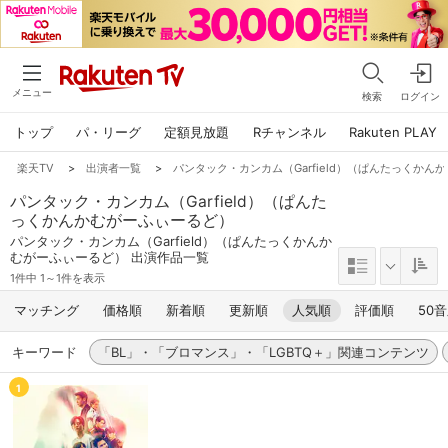
メニュー
検索
ログイン
トップ
パ・リーグ
定額見放題
Rチャンネル
Rakuten PLAY
楽天TV
>
出演者一覧
>
パンタック・カンカム（Garfield）（ぱんたっくかん
パンタック・カンカム（Garfield）（ぱんた
っくかんかむがーふぃーるど）
パンタック・カンカム（Garfield）（ぱんたっくかんか
むがーふぃーるど） 出演作品一覧
1件中 1～1件を表示
マッチング
価格順
新着順
更新順
人気順
評価順
50
キーワード
「BL」・「ブロマンス」・「LGBTQ＋」関連コンテンツ
1