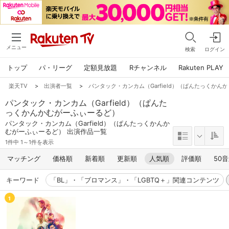
メニュー
検索
ログイン
トップ
パ・リーグ
定額見放題
Rチャンネル
Rakuten PLAY
楽天TV
>
出演者一覧
>
パンタック・カンカム（Garfield）（ぱんたっくかん
パンタック・カンカム（Garfield）（ぱんた
っくかんかむがーふぃーるど）
パンタック・カンカム（Garfield）（ぱんたっくかんか
むがーふぃーるど） 出演作品一覧
1件中 1～1件を表示
マッチング
価格順
新着順
更新順
人気順
評価順
50
キーワード
「BL」・「ブロマンス」・「LGBTQ＋」関連コンテンツ
1