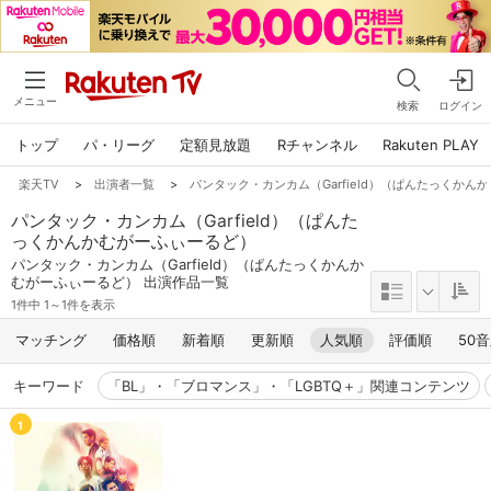
メニュー
検索
ログイン
トップ
パ・リーグ
定額見放題
Rチャンネル
Rakuten PLAY
楽天TV
>
出演者一覧
>
パンタック・カンカム（Garfield）（ぱんたっくかん
パンタック・カンカム（Garfield）（ぱんた
っくかんかむがーふぃーるど）
パンタック・カンカム（Garfield）（ぱんたっくかんか
むがーふぃーるど） 出演作品一覧
1件中 1～1件を表示
マッチング
価格順
新着順
更新順
人気順
評価順
50
キーワード
「BL」・「ブロマンス」・「LGBTQ＋」関連コンテンツ
1