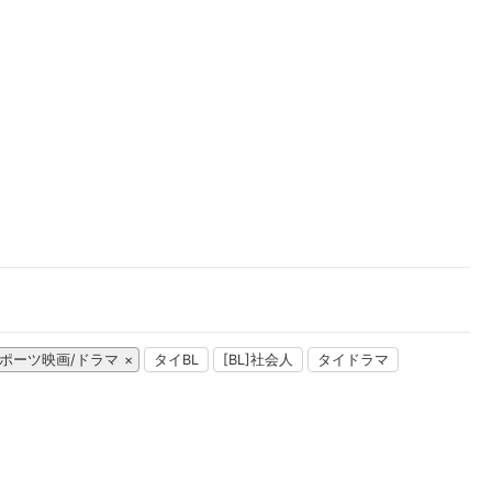
楽天チケット
エンタメニュース
推し楽
ポーツ映画/ドラマ
タイBL
[BL]社会人
タイドラマ