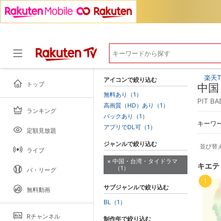
楽天T
アイコンで絞り込む
トップ
中国
無料あり（1）
PIT 
高画質（HD）あり（1）
ランキング
ドラマ
パックあり（1）
キーワ
アプリでDL可（1）
定額見放題
ジャンルで絞り込む
並び替
ライブ
中国・台湾・タイドラマ
キエテ
（1）
パ・リーグ
1
サブジャンルで絞り込む
無料動画
BL（1）
Rチャンネル
制作年で絞り込む