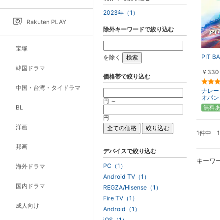
2023年（1）
Rakuten PLAY
除外キーワードで絞り込む
宝塚
PIT B
を除く
韓国ドラマ
￥330
価格帯で絞り込む
中国・台湾・タイドラマ
ナレー
オパン（
円 ～
BL
無料
円
洋画
1件中 
邦画
デバイスで絞り込む
キーワ
PC（1）
海外ドラマ
Android TV（1）
国内ドラマ
REGZA/Hisense（1）
Fire TV（1）
成人向け
Android（1）
iOS（1）