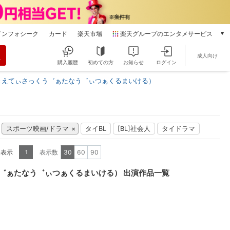
インフォシーク
カード
楽天市場
楽天グループのエンタメサービス
動画配信
成人向け
楽天TV
購入履歴
初めての方
お知らせ
ログイン
本/ゲーム/CD/DVD
（きえてぃさっくう゛ぁたなう゛ぃつぁくるまいける）
楽天ブックス
電子書籍
楽天Kobo
雑誌読み放題
スポーツ映画/ドラマ
タイBL
[BL]社会人
タイドラマ
楽天マガジン
音楽配信
を表示
表示数
30
60
90
1
楽天ミュージック
動画配信ガイド
う゛ぁたなう゛ぃつぁくるまいける） 出演作品一覧
Rakuten PLAY
無料テレビ
Rチャンネル
チケット