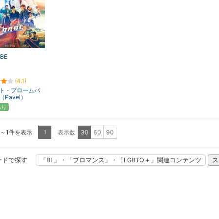
ABE
(4.1)
ト・プロームパ
Pavel）
あり
1～1件を表示
表示数
30
60
90
1
ードで探す
「BL」・「ブロマンス」・「LGBTQ＋」関連コンテンツ
ス