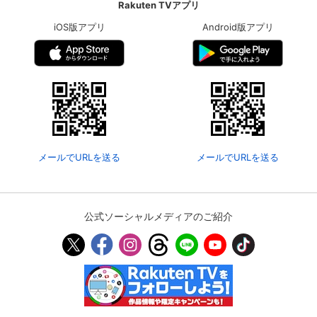
Rakuten TVアプリ
iOS版アプリ
Android版アプリ
メールでURLを送る
メールでURLを送る
公式ソーシャルメディアのご紹介