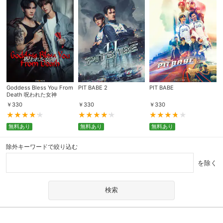
Goddess Bless You From
PIT BABE 2
PIT BABE
Death 呪われた女神
￥
330
￥
330
￥
330
無料あり
無料あり
無料あり
除外キーワードで絞り込む
を除く