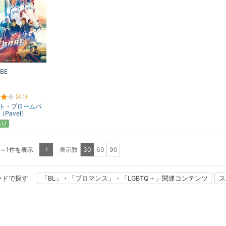
ABE
(4.1)
ト・プロームパ
Pavel）
あり
1～1件を表示
表示数
30
60
90
1
ードで探す
「BL」・「ブロマンス」・「LGBTQ＋」関連コンテンツ
ス