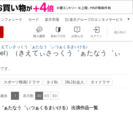
インフォシーク
カード
楽天市場
楽天グループのエンタメサービス
動画配信
成人向け
楽天TV
購入履歴
初めての方
お知らせ
ログイン
本/ゲーム/CD/DVD
（きえてぃさっくう゛ぁたなう゛ぃつぁくるまいける）
楽天ブックス
ael）（きえてぃさっくう゛ぁたなう゛ぃ
電子書籍
楽天Kobo
能です。
雑誌読み放題
楽天マガジン
スポーツ映画/ドラマ
タイBL
[BL]社会人
タイドラマ
音楽配信
楽天ミュージック
を表示
表示数
30
60
90
1
動画配信ガイド
Rakuten PLAY
う゛ぁたなう゛ぃつぁくるまいける） 出演作品一覧
無料テレビ
Rチャンネル
チケット