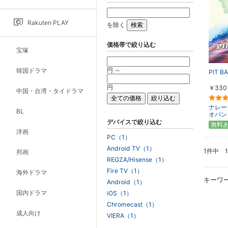
Rakuten PLAY
を除く
価格帯で絞り込む
宝塚
円 ～
韓国ドラマ
PIT B
円
￥330
中国・台湾・タイドラマ
ナレー
BL
オパン（
デバイスで絞り込む
無料
洋画
PC（1）
Android TV（1）
1件中 
邦画
REGZA/Hisense（1）
Fire TV（1）
海外ドラマ
キーワ
Android（1）
国内ドラマ
iOS（1）
Chromecast（1）
成人向け
VIERA（1）