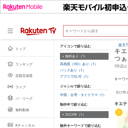
楽天T
アイコンで絞り込む
トップ
キエ
無料あり（1）
つぁ
高画質（HD）あり（1）
ランキング
ドラマ
1作品
パックあり（1）
定額見放題
アプリでDL可（1）
キーワ
ジャンルで絞り込む
ライブ
並び替
中国・台湾・タイドラマ（1）
パ・リーグ
キエテ
制作年で絞り込む
無料動画
1
2023年（1）
Rチャンネル
除外キーワードで絞り込む