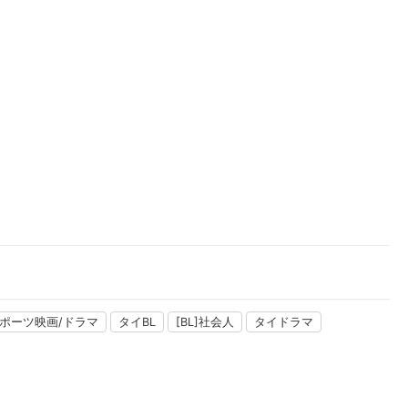
楽天チケット
エンタメニュース
推し楽
ポーツ映画/ドラマ
タイBL
[BL]社会人
タイドラマ