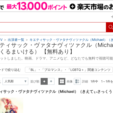
V
>
出演者一覧
>
キエティサック・ヴァタナヴィツァクル（Michael）
ティサック・ヴァタナヴィツァクル（Mich
くるまいける） 【無料あり】
ヒットしました。映画、ドラマ、アニメなど、どなたでも無料で視聴可
ードで絞り込む
「BL」・「ブロマンス」・「LGBTQ＋」関連コンテンツ
え
並び順
画像
詳細
1件中 1～1件
昇順
降順
一覧
詳細
ィサック・ヴァタナヴィツァクル（Michael）（きえてぃさっく
表示
表示