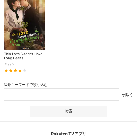
This Love Doesn’t Have
Long Beans
￥
330
除外キーワードで絞り込む
を除く
Rakuten TVアプリ