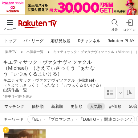
メニュー
検索
ログイン
トップ
パ・リーグ
定額見放題
Rチャンネル
Rakuten PLAY
楽天TV
>
出演者一覧
>
キエティサック・ヴァタナヴィツァクル（Michael
キエティサック・ヴァタナヴィツァクル
（Michael）（きえてぃさっくう゛ぁたな
う゛ぃつぁくるまいける）
キエティサック・ヴァタナヴィツァクル（Michael）
（きえてぃさっくう゛ぁたなう゛ぃつぁくるまいける）
出演作品一覧
1件中 1～1件を表示
マッチング
価格順
新着順
更新順
人気順
評価順
50
キーワード
「BL」・「ブロマンス」・「LGBTQ＋」関連コンテンツ
1