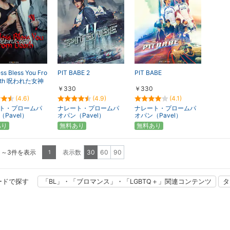
s Bless You Fro
PIT BABE 2
PIT BABE
ath 呪われた女神
￥330
￥330
(4.6)
(4.9)
(4.1)
ト・プロームパ
ナレート・プロームパ
ナレート・プロームパ
Pavel）
オパン（Pavel）
オパン（Pavel）
あり
無料あり
無料あり
1～3件を表示
表示数
30
60
90
1
ードで探す
「BL」・「ブロマンス」・「LGBTQ＋」関連コンテンツ
タ