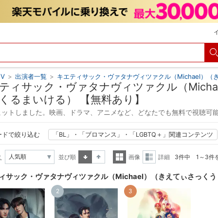
V
>
出演者一覧
>
キエティサック・ヴァタナヴィツァクル（Michael）
ティサック・ヴァタナヴィツァクル（Mich
くるまいける） 【無料あり】
ヒットしました。映画、ドラマ、アニメなど、どなたでも無料で視聴可
ードで絞り込む
「BL」・「ブロマンス」・「LGBTQ＋」関連コンテンツ
え
並び順
画像
詳細
3件中 1～3件
昇順
降順
一覧
詳細
ィサック・ヴァタナヴィツァクル（Michael）（きえてぃさっく
表示
表示
2
3