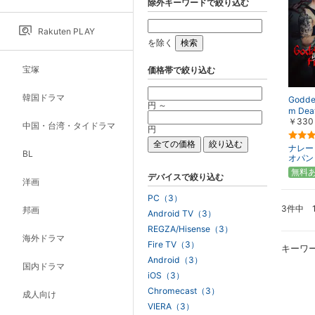
除外キーワードで絞り込む
Rakuten PLAY
を除く
宝塚
価格帯で絞り込む
韓国ドラマ
Goddes
円 ～
m De
￥330
中国・台湾・タイドラマ
円
ナレー
BL
オパン（
無料
デバイスで絞り込む
洋画
PC（3）
3件中 
邦画
Android TV（3）
REGZA/Hisense（3）
海外ドラマ
Fire TV（3）
キーワ
Android（3）
国内ドラマ
iOS（3）
Chromecast（3）
成人向け
VIERA（3）