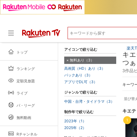
楽天T
アイコンで絞り込む
トップ
キエ
無料あり（3）
つぁ
高画質（HD）あり（3）
ランキング
ドラマ
3作品
パックあり（3）
定額見放題
アプリでDL可（3）
キーワ
ジャンルで絞り込む
ライブ
並び替
中国・台湾・タイドラマ（3）
パ・リーグ
キエテ
制作年で絞り込む
無料動画
1
2023年（1）
2025年（2）
Rチャンネル