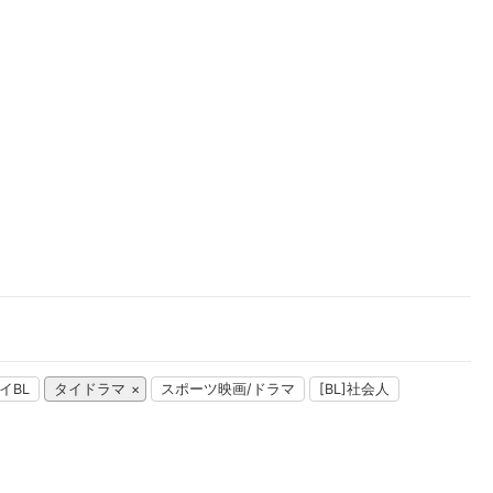
楽天チケット
エンタメニュース
推し楽
イBL
タイドラマ
スポーツ映画/ドラマ
[BL]社会人