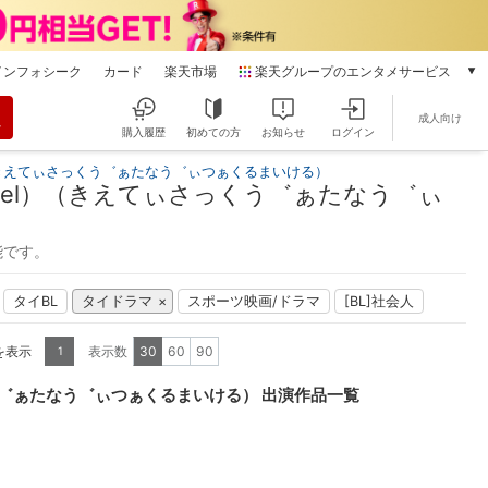
インフォシーク
カード
楽天市場
楽天グループのエンタメサービス
動画配信
成人向け
楽天TV
購入履歴
初めての方
お知らせ
ログイン
本/ゲーム/CD/DVD
（きえてぃさっくう゛ぁたなう゛ぃつぁくるまいける）
楽天ブックス
ael）（きえてぃさっくう゛ぁたなう゛ぃ
電子書籍
楽天Kobo
能です。
雑誌読み放題
楽天マガジン
タイBL
タイドラマ
スポーツ映画/ドラマ
[BL]社会人
音楽配信
楽天ミュージック
を表示
表示数
30
60
90
1
動画配信ガイド
Rakuten PLAY
う゛ぁたなう゛ぃつぁくるまいける） 出演作品一覧
無料テレビ
Rチャンネル
チケット