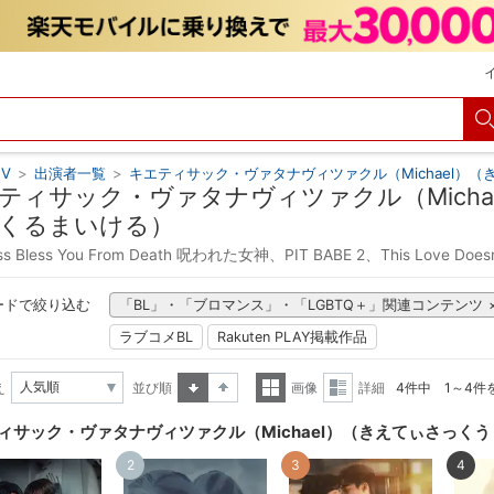
V
>
出演者一覧
>
キエティサック・ヴァタナヴィツァクル（Michael）
ティサック・ヴァタナヴィツァクル（Mich
くるまいける）
ss Bless You From Death 呪われた女神、PIT BABE 2、This Love Do
ードで絞り込む
「BL」・「ブロマンス」・「LGBTQ＋」関連コンテンツ
ラブコメBL
Rakuten PLAY掲載作品
え
並び順
画像
詳細
4件中 1～4件
昇順
降順
一覧
詳細
ィサック・ヴァタナヴィツァクル（Michael）（きえてぃさっく
表示
表示
2
3
4