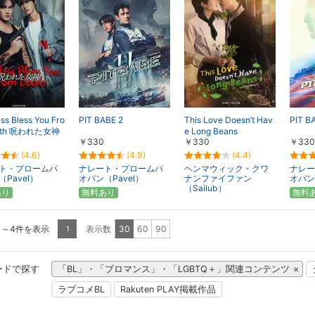
s Bless You Fro
PIT BABE 2
This Love Doesn’t Hav
PIT B
ath 呪われた女神
e Long Beans
￥330
￥330
￥330
(4.6)
(4.9)
(4.4)
ト・プロームパ
ナレート・プロームパ
ヘンマウィック・クワ
ナレー
Pavel）
オパン（Pavel）
ナンファイファン
オパン
（Sailub）
あり
無料あり
無料
1～4件を表示
表示数
30
60
90
1
ードで探す
「BL」・「ブロマンス」・「LGBTQ＋」関連コンテンツ
ラブコメBL
Rakuten PLAY掲載作品