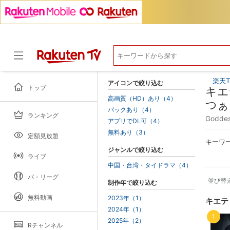
楽天T
アイコンで絞り込む
トップ
キエ
高画質（HD）あり（4）
つぁ
パックあり（4）
ランキング
ドラマ
Godde
アプリでDL可（4）
無料あり（3）
定額見放題
キーワ
ジャンルで絞り込む
ライブ
中国・台湾・タイドラマ（4）
パ・リーグ
並び替
制作年で絞り込む
無料動画
2023年（1）
キエテ
2024年（1）
1
2025年（2）
Rチャンネル