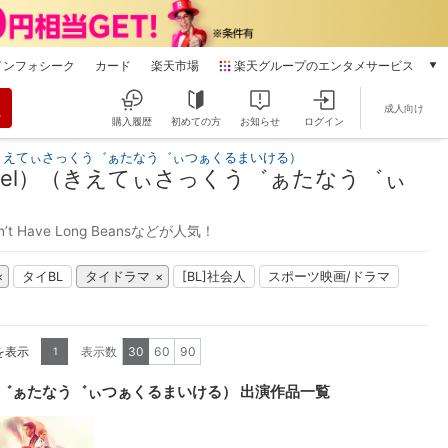
インフォシーク
カード
楽天市場
楽天グループのエンタメサービス
動画配信
成人向け
楽天TV
購入履歴
初めての方
お知らせ
ログイン
本/ゲーム/CD/DVD
（きえてぃさっくう゛ぁたなう゛ぃつぁくるまいける）
楽天ブックス
ael）（きえてぃさっくう゛ぁたなう゛ぃ
電子書籍
楽天Kobo
esn’t Have Long Beansなどが人気！
雑誌読み放題
楽天マガジン
タイBL
タイドラマ
[BL]社会人
スポーツ映画/ドラマ
音楽配信
楽天ミュージック
動画配信ガイド
を表示
表示数
30
60
90
1
Rakuten PLAY
無料テレビ
う゛ぁたなう゛ぃつぁくるまいける） 出演作品一覧
Rチャンネル
チケット