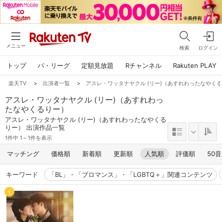
メニュー
検索
ログイン
トップ
パ・リーグ
定額見放題
Rチャンネル
Rakuten PLAY
楽天TV
>
出演者一覧
>
アスレ・ワッタナヤクル (リー)（あすれわったなやく
アスレ・ワッタナヤクル (リー)（あすれわっ
たなやくるりー）
アスレ・ワッタナヤクル (リー)（あすれわったなやくる
りー） 出演作品一覧
1件中 1～1件を表示
マッチング
価格順
新着順
更新順
人気順
評価順
50
キーワード
「BL」・「ブロマンス」・「LGBTQ＋」関連コンテンツ
1