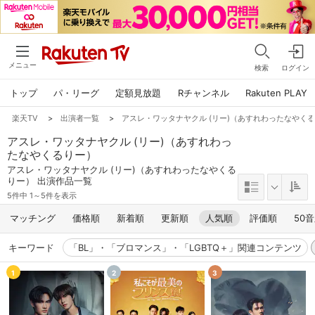
メニュー
検索
ログイン
トップ
パ・リーグ
定額見放題
Rチャンネル
Rakuten PLAY
楽天TV
>
出演者一覧
>
アスレ・ワッタナヤクル (リー)（あすれわったなやく
アスレ・ワッタナヤクル (リー)（あすれわっ
たなやくるりー）
アスレ・ワッタナヤクル (リー)（あすれわったなやくる
りー） 出演作品一覧
5件中 1～5件を表示
マッチング
価格順
新着順
更新順
人気順
評価順
50
キーワード
「BL」・「ブロマンス」・「LGBTQ＋」関連コンテンツ
1
2
3