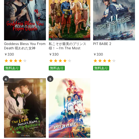
Goddess Bless You From
私こそが最美のプリンス
PIT BABE 2
Death 呪われた女神
様！～I’m The Most
Beautiful Count～
￥
330
￥
330
￥
330
無料あり
無料あり
無料あり
4
5