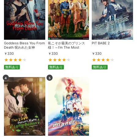
Goddess Bless You From
私こそが最美のプリンス
PIT BABE 2
Death 呪われた女神
様！～I’m The Most
Beautiful Count～
￥
330
￥
330
￥
330
無料あり
無料あり
無料あり
4
5