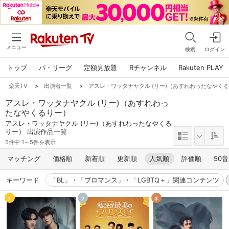
メニュー
検索
ログイン
トップ
パ・リーグ
定額見放題
Rチャンネル
Rakuten PLAY
楽天TV
>
出演者一覧
>
アスレ・ワッタナヤクル (リー)（あすれわったなやく
アスレ・ワッタナヤクル (リー)（あすれわっ
たなやくるりー）
アスレ・ワッタナヤクル (リー)（あすれわったなやくる
りー） 出演作品一覧
5件中 1～5件を表示
マッチング
価格順
新着順
更新順
人気順
評価順
50
キーワード
「BL」・「ブロマンス」・「LGBTQ＋」関連コンテンツ
1
2
3