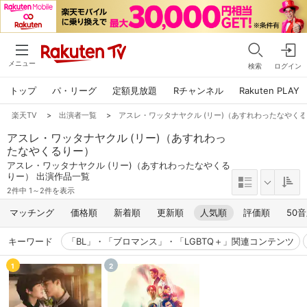
メニュー
検索
ログイン
トップ
パ・リーグ
定額見放題
Rチャンネル
Rakuten PLAY
楽天TV
>
出演者一覧
>
アスレ・ワッタナヤクル (リー)（あすれわったなやく
アスレ・ワッタナヤクル (リー)（あすれわっ
たなやくるりー）
アスレ・ワッタナヤクル (リー)（あすれわったなやくる
りー） 出演作品一覧
2件中 1～2件を表示
マッチング
価格順
新着順
更新順
人気順
評価順
50
キーワード
「BL」・「ブロマンス」・「LGBTQ＋」関連コンテンツ
1
2