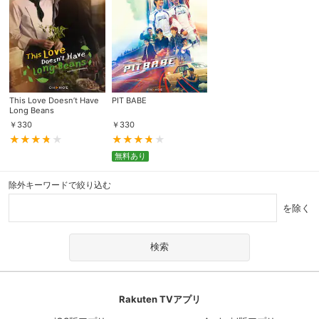
This Love Doesn’t Have
PIT BABE
Long Beans
￥
330
￥
330
無料あり
除外キーワードで絞り込む
を除く
Rakuten TVアプリ