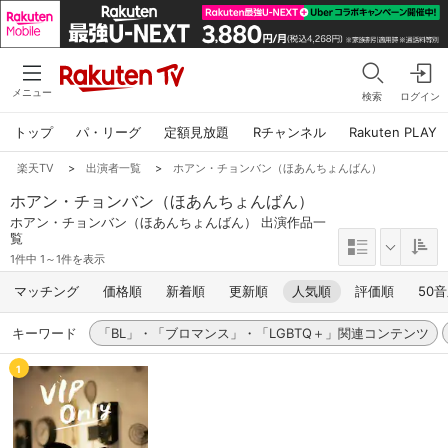
メニュー
検索
ログイン
トップ
パ・リーグ
定額見放題
Rチャンネル
Rakuten PLAY
楽天TV
>
出演者一覧
>
ホアン・チョンバン（ほあんちょんばん）
ホアン・チョンバン（ほあんちょんばん）
ホアン・チョンバン（ほあんちょんばん） 出演作品一
覧
1件中 1～1件を表示
マッチング
価格順
新着順
更新順
人気順
評価順
50
キーワード
「BL」・「ブロマンス」・「LGBTQ＋」関連コンテンツ
1