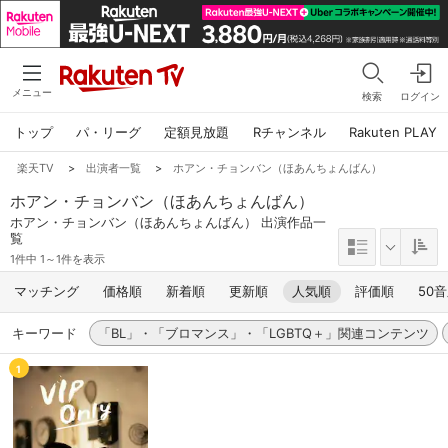
メニュー
検索
ログイン
トップ
パ・リーグ
定額見放題
Rチャンネル
Rakuten PLAY
楽天TV
>
出演者一覧
>
ホアン・チョンバン（ほあんちょんばん）
ホアン・チョンバン（ほあんちょんばん）
ホアン・チョンバン（ほあんちょんばん） 出演作品一
覧
1件中 1～1件を表示
マッチング
価格順
新着順
更新順
人気順
評価順
50
キーワード
「BL」・「ブロマンス」・「LGBTQ＋」関連コンテンツ
1