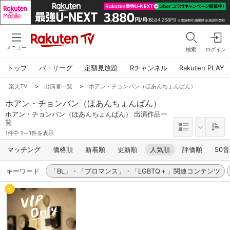
メニュー
検索
ログイン
トップ
パ・リーグ
定額見放題
Rチャンネル
Rakuten PLAY
楽天TV
>
出演者一覧
>
ホアン・チョンバン（ほあんちょんばん）
ホアン・チョンバン（ほあんちょんばん）
ホアン・チョンバン（ほあんちょんばん） 出演作品一
覧
1件中 1～1件を表示
マッチング
価格順
新着順
更新順
人気順
評価順
50
キーワード
「BL」・「ブロマンス」・「LGBTQ＋」関連コンテンツ
1