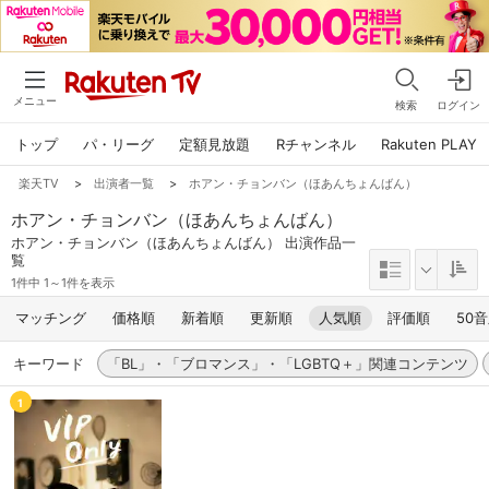
メニュー
検索
ログイン
トップ
パ・リーグ
定額見放題
Rチャンネル
Rakuten PLAY
楽天TV
>
出演者一覧
>
ホアン・チョンバン（ほあんちょんばん）
ホアン・チョンバン（ほあんちょんばん）
ホアン・チョンバン（ほあんちょんばん） 出演作品一
覧
1件中 1～1件を表示
マッチング
価格順
新着順
更新順
人気順
評価順
50
キーワード
「BL」・「ブロマンス」・「LGBTQ＋」関連コンテンツ
1