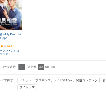
～My Dear Ga
 Oppa
(4.4)
ャクン・カジョ
ラック
1～1件を表示
表示数
30
60
90
1
ードで探す
「BL」・「ブロマンス」・「LGBTQ＋」関連コンテンツ
青
タイドラマ