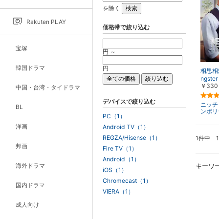
を除く
Rakuten PLAY
価格帯で絞り込む
宝塚
円 ～
韓国ドラマ
円
相思相愛
ngster
￥330
中国・台湾・タイドラマ
デバイスで絞り込む
ニッチ
BL
ンボリ
PC（1）
洋画
Android TV（1）
REGZA/Hisense（1）
1件中 
邦画
Fire TV（1）
Android（1）
海外ドラマ
キーワ
iOS（1）
Chromecast（1）
国内ドラマ
VIERA（1）
成人向け