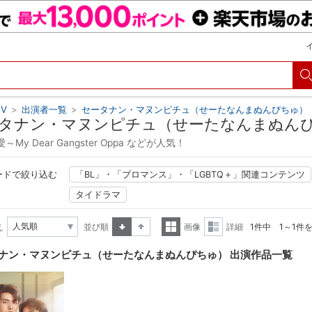
V
>
出演者一覧
>
セータナン・マヌンピチュ（せーたなんまぬんぴちゅ）
タナン・マヌンピチュ（せーたなんまぬん
My Dear Gangster Oppa などが人気！
ードで絞り込む
「BL」・「ブロマンス」・「LGBTQ＋」関連コンテンツ
タイドラマ
え
並び順
画像
詳細
1件中 1～1件
昇順
降順
一覧
詳細
ナン・マヌンピチュ（せーたなんまぬんぴちゅ） 出演作品一覧
表示
表示