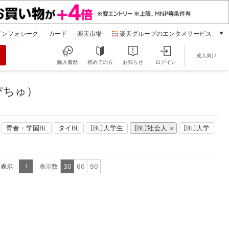
インフォシーク
カード
楽天市場
楽天グループのエンタメサービス
動画配信
成人向け
楽天TV
購入履歴
初めての方
お知らせ
ログイン
本/ゲーム/CD/DVD
楽天ブックス
ぴちゅ）
電子書籍
楽天Kobo
雑誌読み放題
青春・学園BL
タイBL
[BL]大学生
[BL]社会人
[BL]大学
楽天マガジン
音楽配信
楽天ミュージック
を表示
表示数
30
60
90
1
動画配信ガイド
Rakuten PLAY
無料テレビ
Rチャンネル
チケット