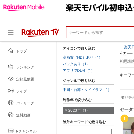
楽天T
アイコンで絞り込む
トップ
セー
高画質（HD）あり（1）
相思相愛～
パックあり（1）
ランキング
ドラマ
アプリでDL可（1）
キーワ
定額見放題
ジャンルで絞り込む
中国・台湾・タイドラマ（1）
ライブ
並び替
制作年で絞り込む
パ・リーグ
セータ
2023年（1）
無料動画
1
除外キーワードで絞り込む
Rチャンネル