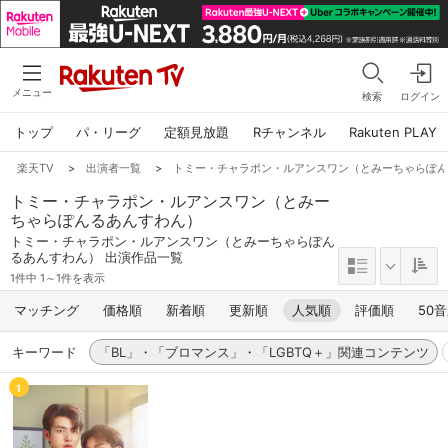
メニュー
検索
ログイン
トップ
パ・リーグ
定額見放題
Rチャンネル
Rakuten PLAY
楽天TV
>
出演者一覧
>
トミー・チャラポン・ルアンスワン（とみーちゃらぽ
トミー・チャラポン・ルアンスワン（とみー
ちゃらぽんるあんすわん）
トミー・チャラポン・ルアンスワン（とみーちゃらぽん
るあんすわん） 出演作品一覧
1件中 1～1件を表示
マッチング
価格順
新着順
更新順
人気順
評価順
50
キーワード
「BL」・「ブロマンス」・「LGBTQ＋」関連コンテンツ
1