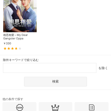
相思相愛～My Dear
Gangster Oppa
￥
330
除外キーワードで絞り込む
を除く
他の条件で探す