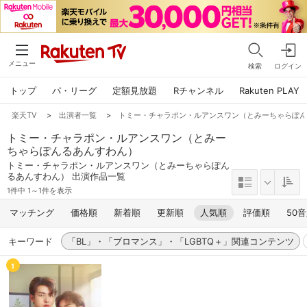
メニュー
検索
ログイン
トップ
パ・リーグ
定額見放題
Rチャンネル
Rakuten PLAY
楽天TV
>
出演者一覧
>
トミー・チャラポン・ルアンスワン（とみーちゃらぽ
トミー・チャラポン・ルアンスワン（とみー
ちゃらぽんるあんすわん）
トミー・チャラポン・ルアンスワン（とみーちゃらぽん
るあんすわん） 出演作品一覧
1件中 1～1件を表示
マッチング
価格順
新着順
更新順
人気順
評価順
50
キーワード
「BL」・「ブロマンス」・「LGBTQ＋」関連コンテンツ
1