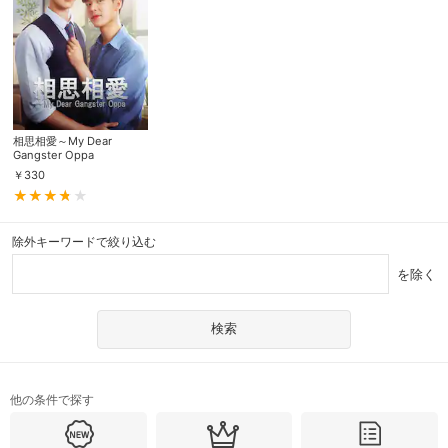
相思相愛～My Dear
Gangster Oppa
￥
330
除外キーワードで絞り込む
を除く
他の条件で探す