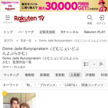
メニュー
検索
ログイン
トップ
パ・リーグ
定額見放題
Rチャンネル
Rakuten PLAY
楽天TV
>
監督一覧
>
Dome Jade Bunyoprakarn（どむじぇいどぶんよぷら
Dome Jade Bunyoprakarn（どむじぇいどぶ
んよぷらかむ）
Dome Jade Bunyoprakarn（どむじぇいどぶんよぷら
かむ） 監督作品一覧
1件中 1～1件を表示
マッチング
価格順
新着順
更新順
人気順
評価順
50
キーワード
「BL」・「ブロマンス」・「LGBTQ＋」関連コンテンツ
1