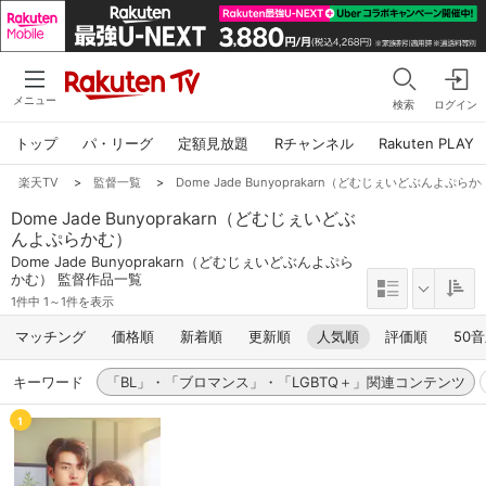
メニュー
検索
ログイン
トップ
パ・リーグ
定額見放題
Rチャンネル
Rakuten PLAY
楽天TV
>
監督一覧
>
Dome Jade Bunyoprakarn（どむじぇいどぶんよぷら
Dome Jade Bunyoprakarn（どむじぇいどぶ
んよぷらかむ）
Dome Jade Bunyoprakarn（どむじぇいどぶんよぷら
かむ） 監督作品一覧
1件中 1～1件を表示
マッチング
価格順
新着順
更新順
人気順
評価順
50
キーワード
「BL」・「ブロマンス」・「LGBTQ＋」関連コンテンツ
1