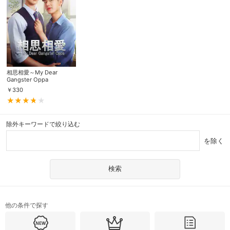
相思相愛～My Dear
Gangster Oppa
￥
330
除外キーワードで絞り込む
を除く
他の条件で探す