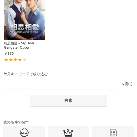
相思相愛～My Dear
Gangster Oppa
￥
330
除外キーワードで絞り込む
を除く
他の条件で探す