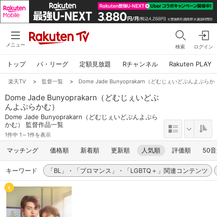
メニュー
検索
ログイン
トップ
パ・リーグ
定額見放題
Rチャンネル
Rakuten PLAY
楽天TV
>
監督一覧
>
Dome Jade Bunyoprakarn（どむじぇいどぶんよぷら
Dome Jade Bunyoprakarn（どむじぇいどぶ
んよぷらかむ）
Dome Jade Bunyoprakarn（どむじぇいどぶんよぷら
かむ） 監督作品一覧
1件中 1～1件を表示
マッチング
価格順
新着順
更新順
人気順
評価順
50
キーワード
「BL」・「ブロマンス」・「LGBTQ＋」関連コンテンツ
1