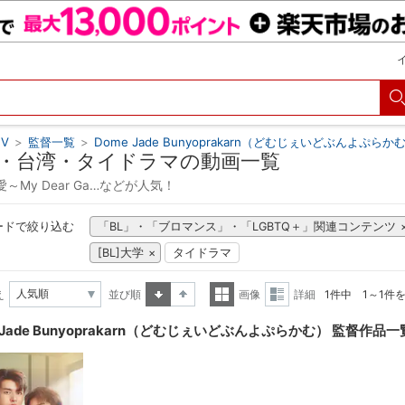
V
>
監督一覧
>
Dome Jade Bunyoprakarn（どむじぇいどぶんよぷらか
・台湾・タイドラマの動画一覧
～My Dear Ga…などが人気！
ードで絞り込む
「BL」・「ブロマンス」・「LGBTQ＋」関連コンテンツ
[BL]大学
タイドラマ
え
並び順
画像
詳細
1件中 1～1件
昇順
降順
一覧
詳細
 Jade Bunyoprakarn（どむじぇいどぶんよぷらかむ） 監督作品一
表示
表示