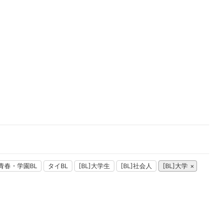
楽天チケット
エンタメニュース
推し楽
青春・学園BL
タイBL
[BL]大学生
[BL]社会人
[BL]大学