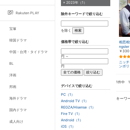
2023年（1）
Rakuten PLAY
除外キーワードで絞り込む
宝塚
を除く
韓国ドラマ
価格帯で絞り込む
相思相愛
ngster
￥330
中国・台湾・タイドラマ
円 ～
ニッチ
BL
円
ンボリ
洋画
1件中 
デバイスで絞り込む
邦画
PC（1）
海外ドラマ
キーワ
Android TV（1）
REGZA/Hisense（1）
国内ドラマ
Fire TV（1）
Android（1）
成人向け
iOS（1）