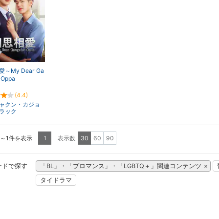
～My Dear Ga
 Oppa
(4.4)
ャクン・カジョ
ラック
1～1件を表示
表示数
30
60
90
1
ードで探す
「BL」・「ブロマンス」・「LGBTQ＋」関連コンテンツ
タイドラマ