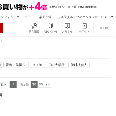
インフォシーク
カード
楽天市場
楽天グループのエンタメサービス
動画配信
成人向け
楽天TV
購入履歴
初めての方
お知らせ
ログイン
本/ゲーム/CD/DVD
む）
楽天ブックス
電子書籍
楽天Kobo
雑誌読み放題
青春・学園BL
タイBL
[BL]大学生
[BL]社会人
楽天マガジン
音楽配信
楽天ミュージック
を表示
表示数
30
60
90
1
動画配信ガイド
Rakuten PLAY
覧
無料テレビ
Rチャンネル
チケット