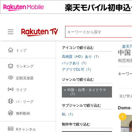
楽天T
アイコンで絞り込む
トップ
中国
高画質（HD）あり（1）
相思相愛
パックあり（1）
ランキング
ドラマ
アプリでDL可（1）
キーワ
定額見放題
ジャンルで絞り込む
ライブ
中国・台湾・タイドラマ
（1）
並び替
パ・リーグ
サブジャンルで絞り込む
Dome
無料動画
BL（1）
1
制作年で絞り込む
Rチャンネル