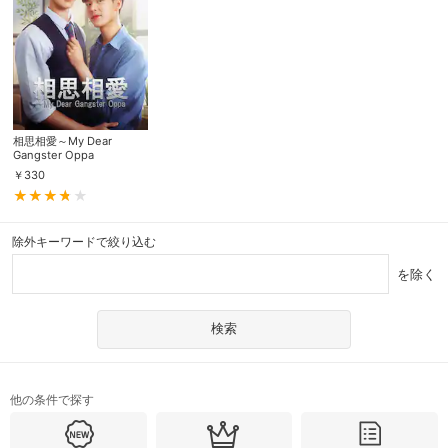
相思相愛～My Dear
Gangster Oppa
￥
330
除外キーワードで絞り込む
を除く
他の条件で探す