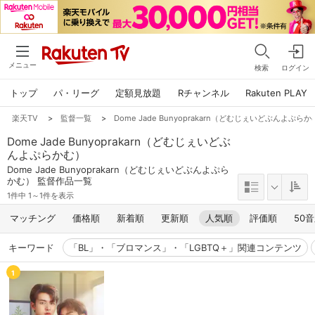
メニュー
検索
ログイン
トップ
パ・リーグ
定額見放題
Rチャンネル
Rakuten PLAY
楽天TV
>
監督一覧
>
Dome Jade Bunyoprakarn（どむじぇいどぶんよぷら
Dome Jade Bunyoprakarn（どむじぇいどぶ
んよぷらかむ）
Dome Jade Bunyoprakarn（どむじぇいどぶんよぷら
かむ） 監督作品一覧
1件中 1～1件を表示
マッチング
価格順
新着順
更新順
人気順
評価順
50
キーワード
「BL」・「ブロマンス」・「LGBTQ＋」関連コンテンツ
1