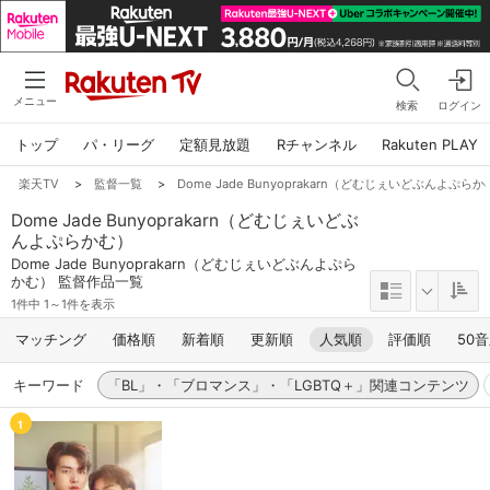
メニュー
検索
ログイン
トップ
パ・リーグ
定額見放題
Rチャンネル
Rakuten PLAY
楽天TV
>
監督一覧
>
Dome Jade Bunyoprakarn（どむじぇいどぶんよぷら
Dome Jade Bunyoprakarn（どむじぇいどぶ
んよぷらかむ）
Dome Jade Bunyoprakarn（どむじぇいどぶんよぷら
かむ） 監督作品一覧
1件中 1～1件を表示
マッチング
価格順
新着順
更新順
人気順
評価順
50
キーワード
「BL」・「ブロマンス」・「LGBTQ＋」関連コンテンツ
1