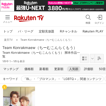
メニュー
検索
ログイン
トップ
パ・リーグ
定額見放題
Rチャンネル
Rakuten PLAY
楽天TV
>
Team Konrakmaew（ちーむこんらくもう）
Team Konrakmaew（ちーむこんらくもう）
Team Konrakmaew（ちーむこんらくもう） 脚本作品一
覧
1件中 1～1件を表示
マッチング
価格順
新着順
更新順
人気順
評価順
50
キーワード
「BL」・「ブロマンス」・「LGBTQ＋」関連コンテンツ
1