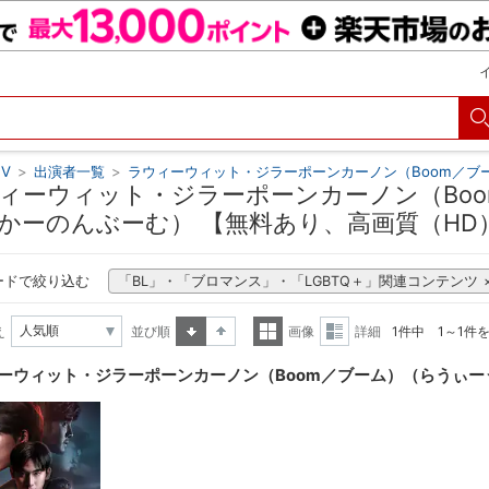
V
>
出演者一覧
>
ラウィーウィット・ジラーポーンカーノン（Boom／ブ
ィーウィット・ジラーポーンカーノン（Bo
かーのんぶーむ） 【無料あり、高画質（HD
ードで絞り込む
「BL」・「ブロマンス」・「LGBTQ＋」関連コンテンツ
え
並び順
画像
詳細
1件中 1～1件
昇順
降順
一覧
詳細
ーウィット・ジラーポーンカーノン（Boom／ブーム）（らうぃー
表示
表示