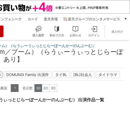
インフォシーク
カード
楽天市場
楽天グループのエンタメサービス
動画配信
成人向け
楽天TV
購入履歴
初めての方
お知らせ
ログイン
本/ゲーム/CD/DVD
ーム）（らうぃーうぃっとじらーぽーんかーのんぶーむ）
楽天ブックス
om／ブーム）（らうぃーうぃっとじらーぽ
電子書籍
）あり】
楽天Kobo
雑誌読み放題
DOMUNDI Family 出演作
タイBL
[BL]社会人
タイドラマ
楽天マガジン
音楽配信
を表示
表示数
30
60
90
1
楽天ミュージック
動画配信ガイド
うぃっとじらーぽーんかーのんぶーむ） 出演作品一覧
Rakuten PLAY
無料テレビ
Rチャンネル
チケット