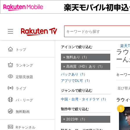
楽天T
アイコンで絞り込む
トップ
ラウ
無料あり（1）
ーん
ランキング
高画質（HD）あり（1）
ドラマ
パックあり（1）
キーワ
定額見放題
アプリでDL可（1）
並び替
ライブ
ジャンルで絞り込む
中国・台湾・タイドラマ（1）
ラウィ
パ・リーグ
1
制作年で絞り込む
無料動画
2023年（1）
Rチャンネル