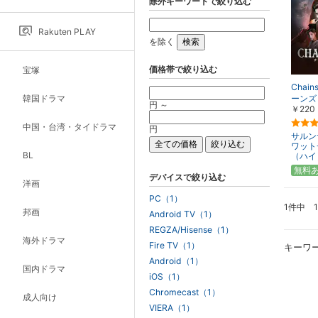
除外キーワードで絞り込む
Rakuten PLAY
を除く
価格帯で絞り込む
宝塚
Chain
韓国ドラマ
ーンズ
円 ～
￥220
中国・台湾・タイドラマ
円
サルン
ワット
BL
（ハイ
無料
デバイスで絞り込む
洋画
PC（1）
1件中 
邦画
Android TV（1）
REGZA/Hisense（1）
海外ドラマ
Fire TV（1）
キーワ
Android（1）
国内ドラマ
iOS（1）
Chromecast（1）
成人向け
VIERA（1）