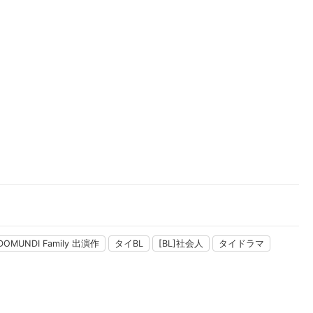
楽天チケット
エンタメニュース
推し楽
DOMUNDI Family 出演作
タイBL
[BL]社会人
タイドラマ