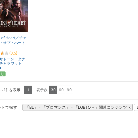
s of Heart／チェ
・オブ・ハート
(3.5)
サトーン・タナ
チャラワット
）
あり
1～1件を表示
表示数
30
60
90
1
ードで探す
「BL」・「ブロマンス」・「LGBTQ＋」関連コンテンツ