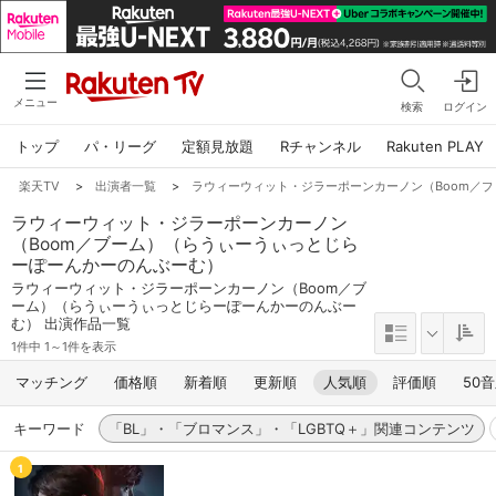
メニュー
検索
ログイン
トップ
パ・リーグ
定額見放題
Rチャンネル
Rakuten PLAY
楽天TV
>
出演者一覧
>
ラウィーウィット・ジラーポーンカーノン（Boom／
ラウィーウィット・ジラーポーンカーノン
（Boom／ブーム）（らうぃーうぃっとじら
ーぽーんかーのんぶーむ）
ラウィーウィット・ジラーポーンカーノン（Boom／ブ
ーム）（らうぃーうぃっとじらーぽーんかーのんぶー
む） 出演作品一覧
1件中 1～1件を表示
マッチング
価格順
新着順
更新順
人気順
評価順
50
キーワード
「BL」・「ブロマンス」・「LGBTQ＋」関連コンテンツ
1