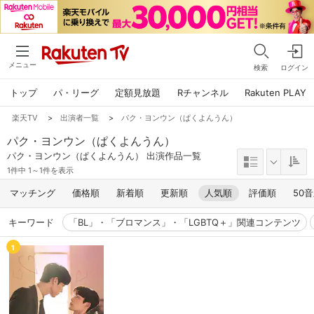
メニュー
検索
ログイン
トップ
パ・リーグ
定額見放題
Rチャンネル
Rakuten PLAY
楽天TV
>
出演者一覧
>
パク・ヨンウン（ぱくよんうん）
パク・ヨンウン（ぱくよんうん）
パク・ヨンウン（ぱくよんうん） 出演作品一覧
1件中 1～1件を表示
マッチング
価格順
新着順
更新順
人気順
評価順
50
キーワード
「BL」・「ブロマンス」・「LGBTQ＋」関連コンテンツ
1