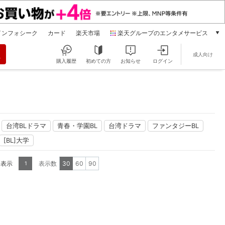
インフォシーク
カード
楽天市場
楽天グループのエンタメサービス
動画配信
成人向け
楽天TV
購入履歴
初めての方
お知らせ
ログイン
本/ゲーム/CD/DVD
楽天ブックス
電子書籍
楽天Kobo
雑誌読み放題
台湾BLドラマ
青春・学園BL
台湾ドラマ
ファンタジーBL
楽天マガジン
[BL]大学
音楽配信
楽天ミュージック
を表示
表示数
30
60
90
1
動画配信ガイド
Rakuten PLAY
無料テレビ
Rチャンネル
チケット