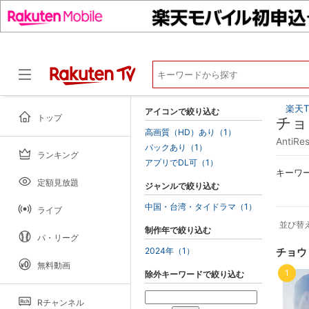
楽天T
アイコンで絞り込む
トップ
チョ
高画質（HD）あり（1）
Anti
パックあり（1）
ランキング
ドラマ
アプリでDL可（1）
キーワ
定額見放題
ジャンルで絞り込む
中国・台湾・タイドラマ（1）
ライブ
並び替
制作年で絞り込む
パ・リーグ
2024年（1）
チョウ
無料動画
1
除外キーワードで絞り込む
Rチャンネル