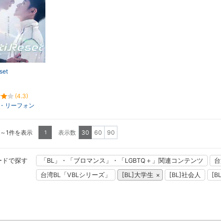
set
(4.3)
・リーフォン
1～1件を表示
表示数
30
60
90
1
ードで探す
「BL」・「ブロマンス」・「LGBTQ＋」関連コンテンツ
台
台湾BL「VBLシリーズ」
[BL]大学生
[BL]社会人
[B