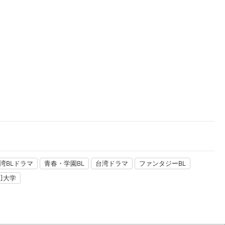
楽天チケット
エンタメニュース
推し楽
湾BLドラマ
青春・学園BL
台湾ドラマ
ファンタジーBL
L]大学