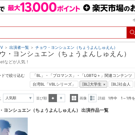
V
>
出演者一覧
>
チョウ・ヨンシュエン（ちょうよんしゅえん）
ウ・ヨンシュエン（ちょうよんしゅえん）
Resetなどが人気！
ードで絞り込む
「BL」・「ブロマンス」・「LGBTQ＋」関連コンテンツ
台湾BL「VBLシリーズ」
[BL]大学生
[BL]社会人
え
並び順
画像
詳細
1件中 1～1件
昇順
降順
一覧
詳細
・ヨンシュエン（ちょうよんしゅえん） 出演作品一覧
表示
表示