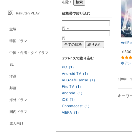
を除く
Rakuten PLAY
価格帯で絞り込む
円 ～
宝塚
円
韓国ドラマ
AntiRe
￥330
中国・台湾・タイドラマ
デバイスで絞り込む
ホアン
BL
PC（1）
Android TV（1）
洋画
1件中 
REGZA/Hisense（1）
Fire TV（1）
邦画
Android（1）
キーワ
iOS（1）
海外ドラマ
Chromecast（1）
国内ドラマ
VIERA（1）
成人向け